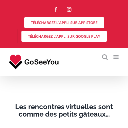
Skip
to
Facebook
Instagram
content
TÉLÉCHARGEZ L’APPLI SUR APP STORE
TÉLÉCHARGEZ L’APPLI SUR GOOGLE PLAY
Les rencontres virtuelles sont
comme des petits gâteaux…