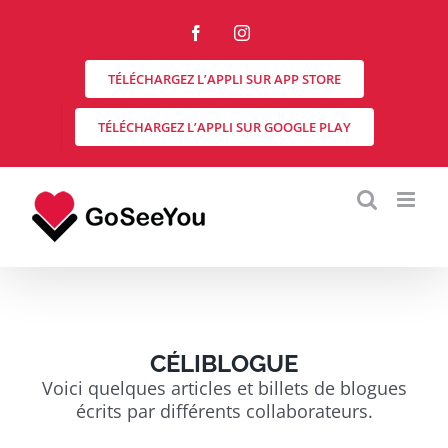
Skip
to
Facebook
Instagram
content
TÉLÉCHARGEZ L’APPLI SUR APP STORE
TÉLÉCHARGEZ L’APPLI SUR GOOGLE PLAY
CÉLIBLOGUE
Voici quelques articles et billets de blogues
écrits par différents collaborateurs.