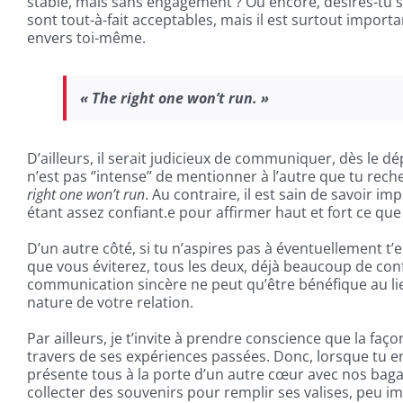
stable, mais sans engagement ? Ou encore, désires-tu 
sont tout-à-fait acceptables, mais il est surtout impor
envers toi-même.
« The right one won’t run
. »
D’ailleurs, il serait judicieux de communiquer, dès le dé
n’est pas ‘’intense’’ de mentionner à l’autre que tu re
right one won’t run
. Au contraire, il est sain de savoir i
étant assez confiant.e pour affirmer haut et fort ce que
D’un autre côté, si tu n’aspires pas à éventuellement t’
que vous éviterez, tous les deux, déjà beaucoup de co
communication sincère ne peut qu’être bénéfique au lie
nature de votre relation.
Par ailleurs, je t’invite à prendre conscience que la faç
travers de ses expériences passées. Donc, lorsque tu en
présente tous à la porte d’un autre cœur avec nos baga
collecter des souvenirs pour remplir ses valises, peu i