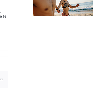
i,
e te
VOYAGE CÉLIBATAIRE ET SOLO
erest
Email