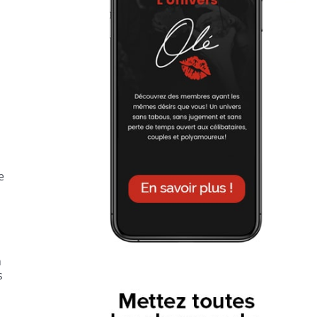
e
n
s