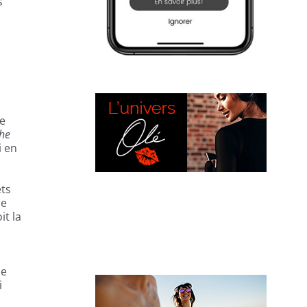
s
ce
The
i en
ets
ne
it la
L’UNIVERS OLÉ
se
i