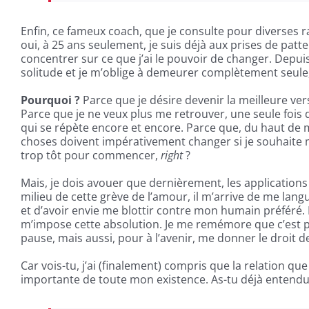
Enfin, ce fameux coach, que je consulte pour diverses ra
oui, à 25 ans seulement, je suis déjà aux prises de patt
concentrer sur ce que j’ai le pouvoir de changer. Depuis
solitude et je m’oblige à demeurer complètement seule,
Pourquoi ?
Parce que je désire devenir la meilleure v
Parce que je ne veux plus me retrouver, une seule foi
qui se répète encore et encore. Parce que, du haut de
choses doivent impérativement changer si je souhaite m
trop tôt pour commencer,
right
?
Mais, je dois avouer que dernièrement, les application
milieu de cette grève de l’amour, il m’arrive de me langu
et d’avoir envie me blottir contre mon humain préféré
m’impose cette absolution. Je me remémore que c’est
pause, mais aussi, pour à l’avenir, me donner le droit de
Car vois-tu, j’ai (finalement) compris que la relation qu
importante de toute mon existence. As-tu déjà entendu c