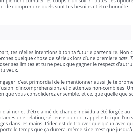
simplement cumuler les coups d’un soir ? Toutes ces option
tant de comprendre quels sont tes besoins et être honnête
part, tes réelles intentions à ton.ta futur.e partenaire. Non 
cherches quelque chose de sérieux lors d’une première
date. 
mposer ses limites et tu ne peux que gagner le respect d’autru
 tu veux.
engager, c’est primordial de le mentionner aussi. Je te prom
nfusion, d’incompréhensions et d’attentes non-comblées. U
n que vous consoliderez ensemble, et ce, que quelle que so
on d’aimer et d’être aimé de chaque individu a été forgée au
tames une relation, sérieuse ou non, rappelle-toi que l’on 
ges dans les mains. L’idée est de trouver quelqu’un avec qu
mporte le temps que ça durera, même si ce n’est que jusqu’à