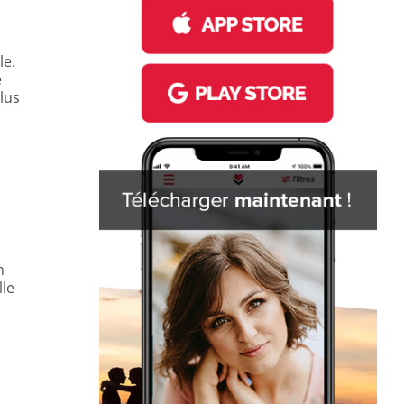
le.
e
lus
n
lle