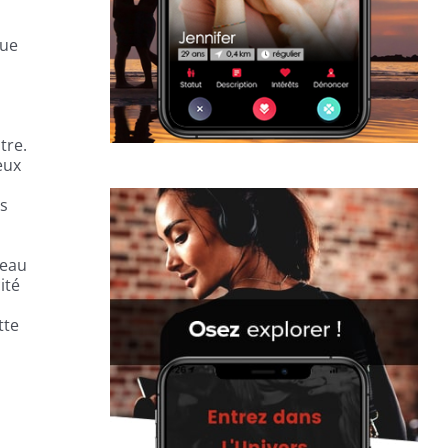
que
tre.
eux
is
beau
ité
tte