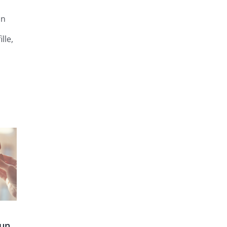
un
lle,
’un