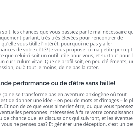
soit, les chances que vous passiez par le mal nécessaire q
stiquement parlant, très très élevées pour rencontrer de
u’elle vous titille l’intérêt, pourquoi ne pas y aller
hances de votre côté? Je vous propose ici ma petite percept
 que celui-ci soit un outil utile pour vous, et surtout pour 
n curriculum vitae! Que ce profil soit, en peu d’éléments, u
ssion, ou à tout le moins, de ne pas la rater.
grande performance ou de d’être sans faille!
ue ça ne se transforme pas en aventure anxiogène où tout
dée est de donner une idée – en peu de mots et d’images – le p
t. Et non de ce que vous aimeriez être, ou que vous “pensez
éventuelles personnes intéressées à faire votre connaissance
eu de chance que les discussions qui suivront, et les éventue
, vous ne penses pas? Et générer une déception, c’est un pe