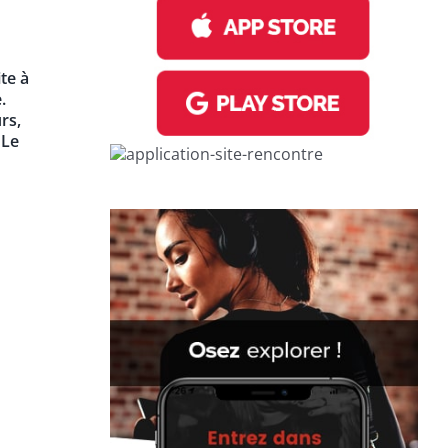
te à
.
rs,
 Le