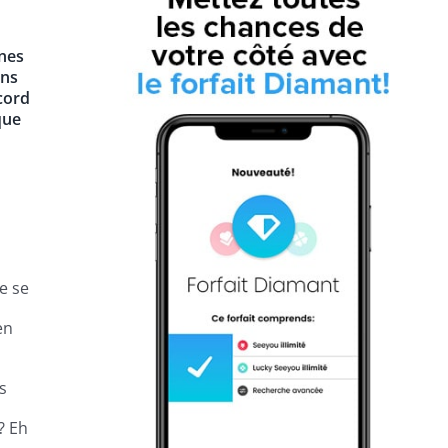
nnes
ons
ccord
que
ue se
en
s
? Eh