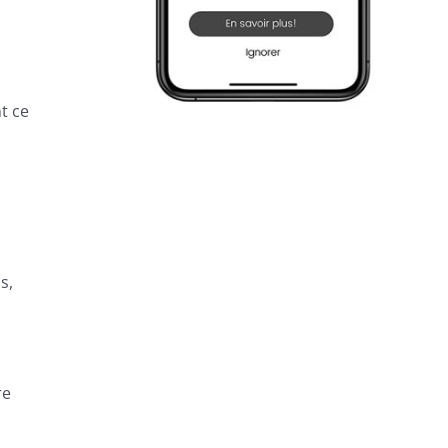
t ce
s,
L’UNIVERS OLÉ
re