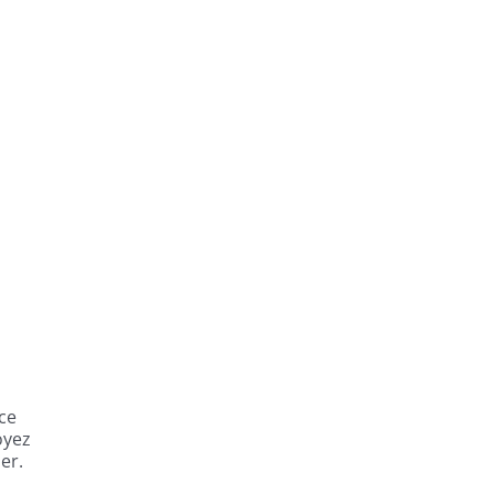
ce
oyez
er.