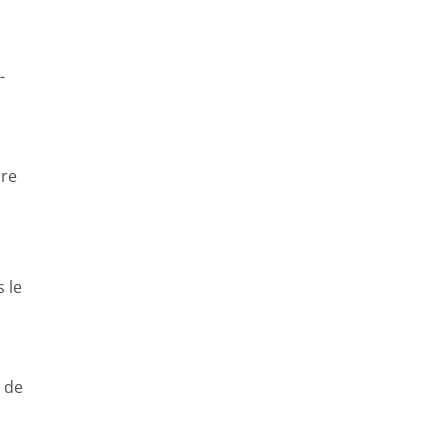
-
VOYAGE CÉLIBATAIRE ET SOLO
ore
 le
z de