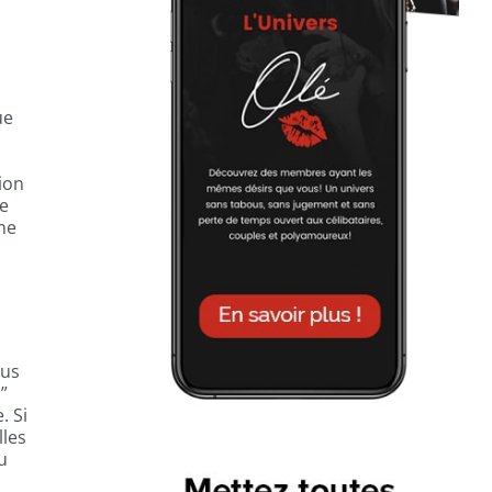
ue
ion
le
ne
lus
”
. Si
lles
u