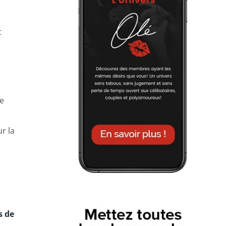
r
t
se
r la
s de