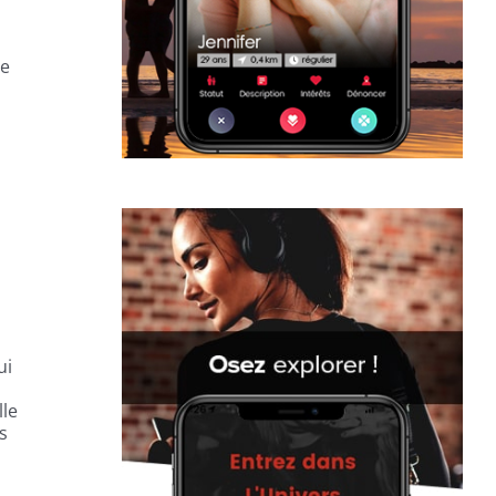
ne
ui
lle
s