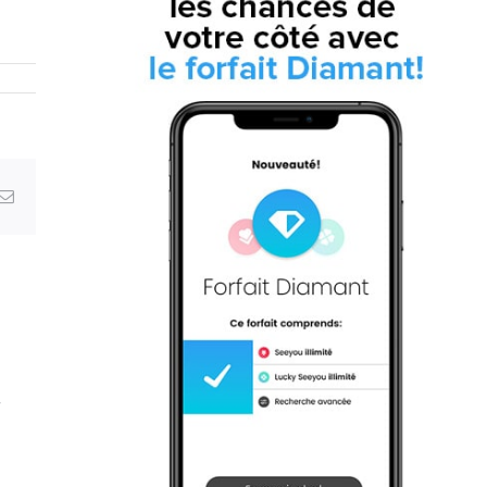
erest
Email
r