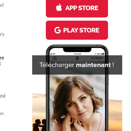
i!
rs
es
t
nté
en