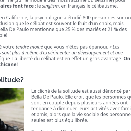
 terme (sur le modèle des mots racisme ou sexisme) pour
aires font face
: le
singlism
, en français le célibatisme.
en Californie, la psychologue a étudié 800 personnes sur u
lusion que le célibat est souvent le fruit d’un choix, mais
Bella De Paulo mentionne que 25 % des mariés et 21 % des
ble!
vé votre
tendre moitié
que vous n’êtes pas épanoui.
« Les
 ils sont plus à même d’expérimenter un développement et une
ifique. La liberté du célibat est en effet un gros avantage.
On
chicane!
olitude?
Le cliché de la solitude est aussi dénoncé par
Bella De Paulo. Elle croit que les personnes q
sont en couple depuis plusieurs années ont
tendance à diminuer leurs activités avec fami
et amis, alors que la vie sociale des personne
seules est plus équilibrée.