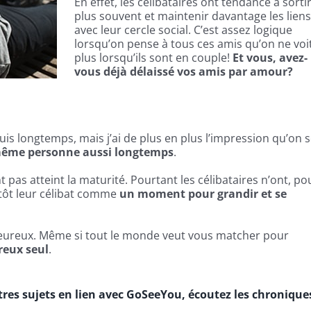
En effet, les célibataires ont tendance à sorti
plus souvent et maintenir davantage les liens
avec leur cercle social. C’est assez logique
lorsqu’on pense à tous ces amis qu’on ne voi
plus lorsqu’ils sont en couple!
Et vous, avez-
vous déjà délaissé vos amis par amour?
is longtemps, mais j’ai de plus en plus l’impression qu’on 
 même personne aussi longtemps
.
 pas atteint la maturité. Pourtant les célibataires n’ont, pou
lutôt leur célibat comme
un moment pour grandir et se
lheureux. Même si tout le monde veut vous matcher pour
reux seul
.
tres sujets en lien avec GoSeeYou, écoutez les chronique