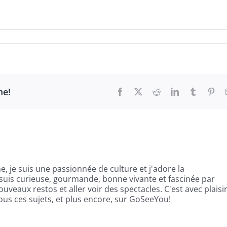
me!
Facebook
X
Reddit
LinkedIn
Tumblr
Pint
, je suis une passionnée de culture et j'adore la
suis curieuse, gourmande, bonne vivante et fascinée par
uveaux restos et aller voir des spectacles. C'est avec plaisi
us ces sujets, et plus encore, sur GoSeeYou!