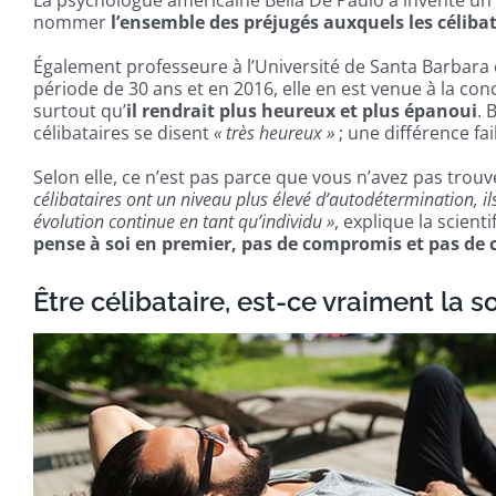
La psychologue américaine Bella De Paulo a inventé un
nommer
l’ensemble des préjugés auxquels les célibat
Également professeure à l’Université de Santa Barbara 
période de 30 ans et en 2016, elle en est venue à la conc
surtout qu’
il rendrait plus heureux et plus épanoui
. 
célibataires se disent
« très heureux »
; une différence fai
Selon elle, ce n’est pas parce que vous n’avez pas trou
célibataires ont un niveau plus élevé d’autodétermination,
évolution continue en tant qu’individu »
, explique la scient
pense à soi en premier, pas de compromis et pas de 
Être célibataire, est-ce vraiment la s