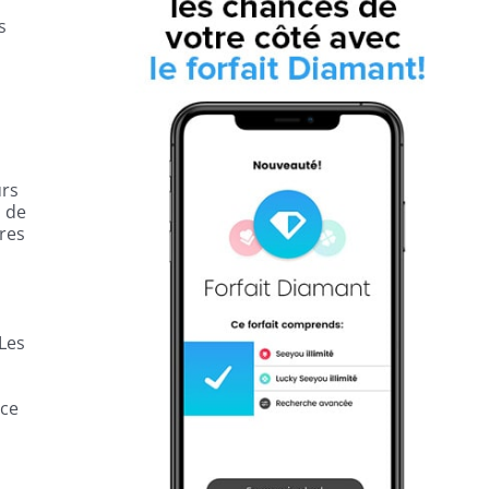
s
urs
n de
ires
 Les
nce