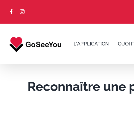
Skip
to
Facebook
Instagram
content
L’APPLICATION
QUOI 
Reconnaître une 