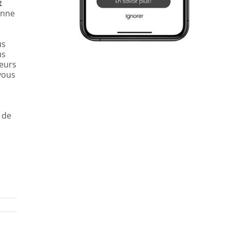
t
onne
us
us
teurs
vous
 de
L’UNIVERS OLÉ