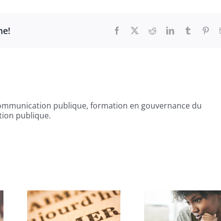
me!
Facebook
X
Reddit
LinkedIn
Tumblr
Pint
communication publique, formation en gouvernance du
tion publique.