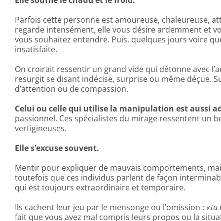
Elle souffle le chaud et le froid.
Parfois cette personne est amoureuse, chaleureuse, atte
regarde intensément, elle vous désire ardemment et vou
vous souhaitez entendre. Puis, quelques jours voire qu
insatisfaite.
On croirait ressentir un grand vide qui détonne avec l’a
resurgit se disant indécise, surprise ou même déçue. S
d’attention ou de compassion.
Celui ou celle qui utilise la manipulation est aussi
passionnel. Ces spécialistes du mirage ressentent un be
vertigineuses.
Elle s’excuse souvent.
Mentir pour expliquer de mauvais comportements, mais
toutefois que ces individus parlent de façon intermina
qui est toujours extraordinaire et temporaire.
Ils cachent leur jeu par le mensonge ou l’omission :
« tu
fait que vous avez mal compris leurs propos ou la sit