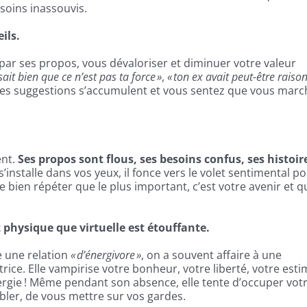
soins inassouvis.
ils.
par ses propos, vous dévaloriser et diminuer votre valeur
sait bien que ce n’est pas ta force »
,
« ton ex avait peut-être raison
 les suggestions s’accumulent et vous sentez que vous marc
ent.
Ses propos sont flous, ses besoins confus, ses histoir
’installe dans vos yeux, il fonce vers le volet sentimental p
me bien répéter que le plus important, c’est votre avenir et qu
 physique que virtuelle est étouffante.
e une relation
« d’énergivore »
, on a souvent affaire à une
ice. Elle vampirise votre bonheur, votre liberté, votre esti
ergie ! Même pendant son absence, elle tente d’occuper vot
ubler, de vous mettre sur vos gardes.