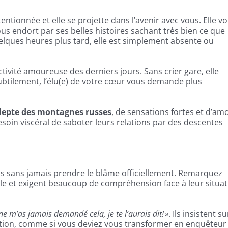
ntionnée et elle se projette dans l’avenir avec vous. Elle v
s endort par ses belles histoires sachant très bien ce que
elques heures plus tard, elle est simplement absente ou
ctivité amoureuse des derniers jours. Sans crier gare, elle
ubtilement, l’élu(e) de votre cœur vous demande plus
 adepte des montagnes russes
, de sensations fortes et d’am
soin viscéral de saboter leurs relations par des descentes
 sans jamais prendre le blâme officiellement. Remarquez
ble et exigent beaucoup de compréhension face à leur situa
 ne m’as jamais demandé cela, je te l’aurais dit! »
. Ils insistent su
uation, comme si vous deviez vous transformer en enquêteur