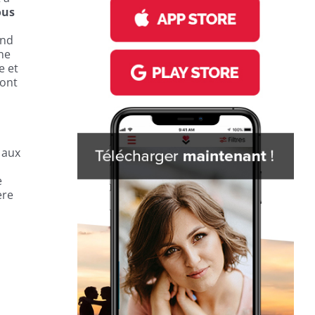
ous
end
ne
e et
sont
 aux
e
ère