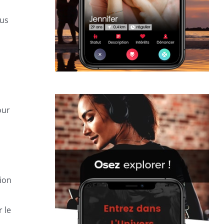
ous
our
tion
r le