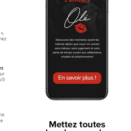
 »
,
hez
es
our
’il
me
re