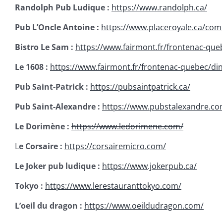
Randolph Pub Ludique :
https://www.randolph.ca/
Pub L’Oncle Antoine :
https://www.placeroyale.ca/com
Bistro Le Sam :
https://www.fairmont.fr/frontenac-que
Le 1608 :
https://www.fairmont.fr/frontenac-quebec/di
Pub Saint-Patrick :
https://pubsaintpatrick.ca/
Pub Saint-Alexandre :
https://www.pubstalexandre.co
Le Dorimène :
https://www.ledorimene.com/
L
e Corsaire :
https://corsairemicro.com/
Le Joker pub ludique :
https://www.jokerpub.ca/
Tokyo :
https://www.lerestauranttokyo.com/
L’oeil du dragon :
https://www.oeildudragon.com/