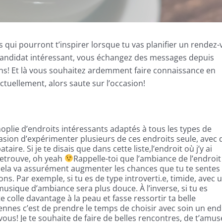
s qui pourront t’inspirer lorsque tu vas planifier un rendez
n candidat intéressant, vous échangez des messages depuis
ens! Et là vous souhaitez ardemment faire connaissance en
tuellement, alors saute sur l’occasion!
anoplie d’endroits intéressants adaptés à tous les types de
casion d’expérimenter plusieurs de ces endroits seule, avec 
aire. Si je te disais que dans cette liste,l’endroit où j’y ai
etrouve, oh yeah
Rappelle-toi que l’ambiance de l’endroi
r cela va assurément augmenter les chances que tu te sentes
ns. Par exemple, si tu es de type introverti.e, timide, avec 
musique d’ambiance sera plus douce. À l’inverse, si tu es
e colle davantage à la peau et fasse ressortir ta belle
ennes c’est de prendre le temps de choisir avec soin un end
ous! Je te souhaite de faire de belles rencontres, de t’amus