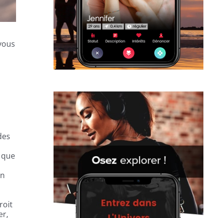
-vous
des
t que
un
roit
er,