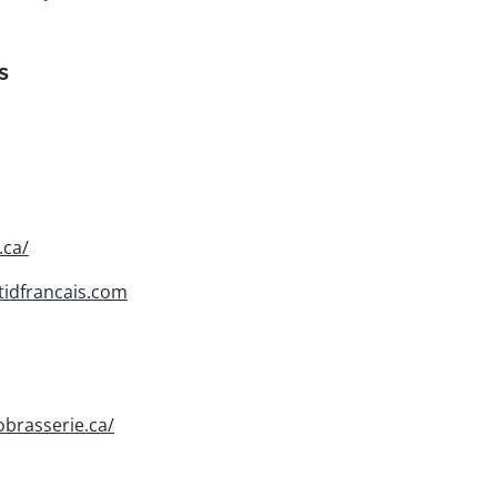
s
.ca/
stidfrancais.com
brasserie.ca/