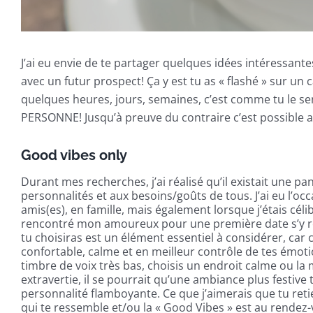
J’ai eu envie de te partager quelques idées intéressante
avec un futur prospect! Ça y est tu as « flashé » sur u
quelques heures, jours, semaines, c’est comme tu le s
PERSONNE! Jusqu’à preuve du contraire c’est possible ac
Good vibes only
Durant mes recherches, j’ai réalisé qu’il existait une p
personnalités et aux besoins/goûts de tous. J’ai eu l’oc
amis(es), en famille, mais également lorsque j’étais célibat
rencontré mon amoureux pour une première date s’y r
tu choisiras est un élément essentiel à considérer, ca
confortable, calme et en meilleur contrôle de tes émotio
timbre de voix très bas, choisis un endroit calme ou la 
extravertie, il se pourrait qu’une ambiance plus festive t
personnalité flamboyante. Ce que j’aimerais que tu reti
qui te ressemble et/ou la « Good Vibes » est au rendez-v