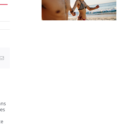
VOYAGE CÉLIBATAIRE ET SOLO
erest
Email
ans
res
te