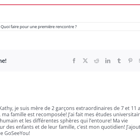
,
Quoi faire pour une première rencontre ?
me!
Facebook
X
Reddit
LinkedIn
Tumblr
Pint
 Kathy, je suis mère de 2 garçons extraordinaires de 7 et 11 
ma famille est recomposée! J’ai fait mes études universitai
l’humain et les différentes sphères qui l’entoure! Ma vie
r des enfants et de leur famille, c’est mon quotidien! J’ajou
ice GoSeeYou!