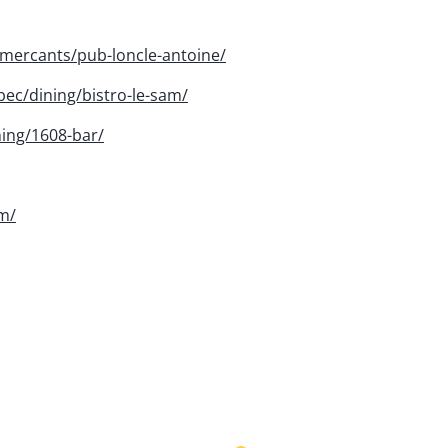
mercants/pub-loncle-antoine/
bec/dining/bistro-le-sam/
ning/1608-bar/
m/