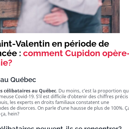
aint-Valentin en période de
ncée :
comment Cupidon opère-
ie?
s au Québec
es célibataires au Québec
. Du moins, c’est la proportion qu
euse Covid-19. S’il est difficile d’obtenir des chiffres précis
is, les experts en droits familiaux constatent une
es de divorces. On parle d’une hausse de plus de 100%. Ça
ça, hein?
élibataires peuvent-ils se rencontrer?