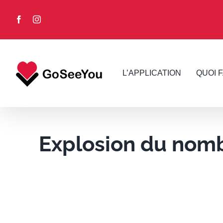
Skip
to
Facebook
Instagram
content
L’APPLICATION
QUOI 
Explosion du nombr