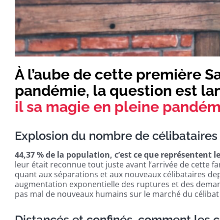
À l’aube de cette première S
pandémie, la question est la
il sa magie en pleine pandém
Explosion du nombre de célibataire
44,37 % de la population, c’est ce que représentent l
leur était reconnue tout juste avant l’arrivée de cette fam
quant aux séparations et aux nouveaux célibataires depu
augmentation exponentielle des ruptures et des demand
pas mal de nouveaux humains sur le marché du célibat 
Distancés et confinés, comment les c