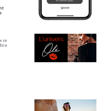
nt
e
x se
-être
L’UNIVERS OLÉ