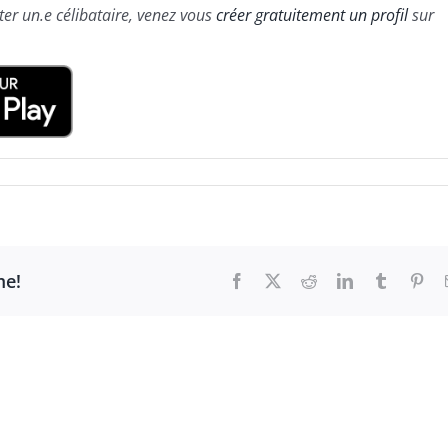
ter un.e célibataire, venez vous
créer gratuitement un profil
sur
me!
Facebook
X
Reddit
LinkedIn
Tumblr
Pint