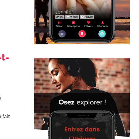
t-
i
 fait