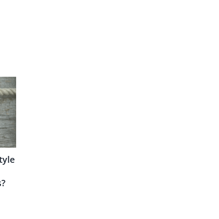
tyle
s?