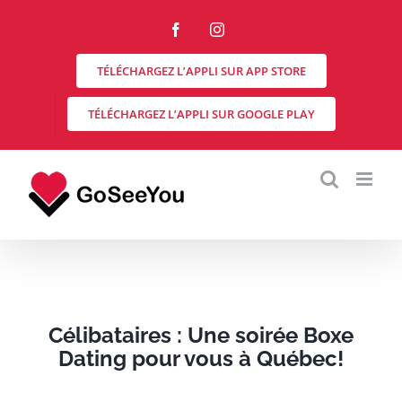
Skip
to
Facebook
Instagram
content
TÉLÉCHARGEZ L’APPLI SUR APP STORE
TÉLÉCHARGEZ L’APPLI SUR GOOGLE PLAY
Célibataires : Une soirée Boxe
Dating pour vous à Québec!