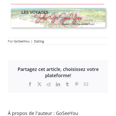
Par
GoSeeYou
|
Dating
Partagez cet article, choisissez votre
plateforme!
Facebook
X
Reddit
LinkedIn
Tumblr
Pinterest
Email
À propos de l'auteur :
GoSeeYou