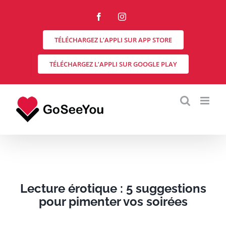
Skip
to
Facebook
Instagram
content
TÉLÉCHARGEZ L’APPLI SUR APP STORE
TÉLÉCHARGEZ L’APPLI SUR GOOGLE PLAY
Lecture érotique : 5 suggestions
pour pimenter vos soirées