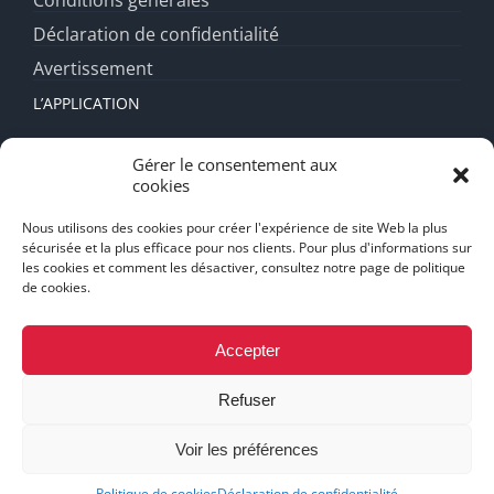
Conditions générales
Déclaration de confidentialité
Avertissement
L’APPLICATION
Fonctionnalités
Gérer le consentement aux
cookies
Forfait diamant
FAQ
Nous utilisons des cookies pour créer l'expérience de site Web la plus
sécurisée et la plus efficace pour nos clients. Pour plus d'informations sur
Support
les cookies et comment les désactiver, consultez notre page de politique
de cookies.
Mentions Légales
Accepter
Refuser
Conception Web et SEO Zone Graphique
© 2026 Copyright
GoSeeYou.
Voir les préférences
Facebook
Instagram
Politique de cookies
Déclaration de confidentialité