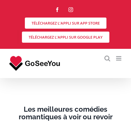
Skip
to
Facebook
Instagram
content
TÉLÉCHARGEZ L’APPLI SUR APP STORE
TÉLÉCHARGEZ L’APPLI SUR GOOGLE PLAY
Les meilleures comédies
romantiques à voir ou revoir