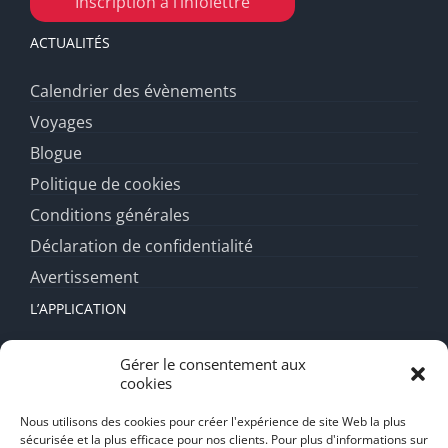
Inscription à l’infolettre
ACTUALITÉS
Calendrier des évènements
Voyages
Blogue
Politique de cookies
Conditions générales
Déclaration de confidentialité
Avertissement
L’APPLICATION
Fonctionnalités
Gérer le consentement aux
cookies
Forfait diamant
FAQ
Nous utilisons des cookies pour créer l'expérience de site Web la plus
sécurisée et la plus efficace pour nos clients. Pour plus d'informations sur