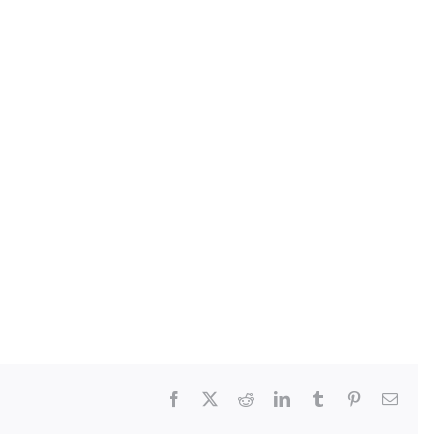
Facebook
X
Reddit
LinkedIn
Tumblr
Pinterest
Email