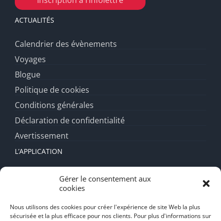
ACTUALITÉS
Calendrier des évènements
Voyages
Blogue
Politique de cookies
Conditions générales
Déclaration de confidentialité
Avertissement
L’APPLICATION
Fonctionnalités
Gérer le consentement aux
cookies
Forfait diamant
FAQ
Nous utilisons des cookies pour créer l'expérience de site Web la plus
sécurisée et la plus efficace pour nos clients. Pour plus d'informations sur
Support