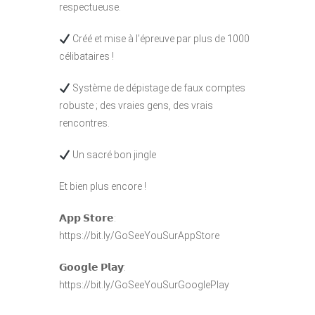
respectueuse.
Créé et mise à l’épreuve par plus de 1000
célibataires !
Système de dépistage de faux comptes
robuste ; des vraies gens, des vrais
rencontres.
Un sacré bon jingle
Et bien plus encore !
𝗔𝗽𝗽 𝗦𝘁𝗼𝗿𝗲:
https://bit.ly/GoSeeYouSurAppStore
𝗚𝗼𝗼𝗴𝗹𝗲 𝗣𝗹𝗮𝘆:
https://bit.ly/GoSeeYouSurGooglePlay