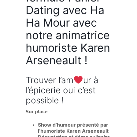
Dating avec Ha
Ha Mour avec
notre animatrice
humoriste Karen
Arseneault !
Trouver l’am
ur à
l’épicerie oui c’est
possible !
𝗦𝘂𝗿 𝗽𝗹𝗮𝗰𝗲 :
Show d’humour présenté par
l’humoriste Karen Arseneault