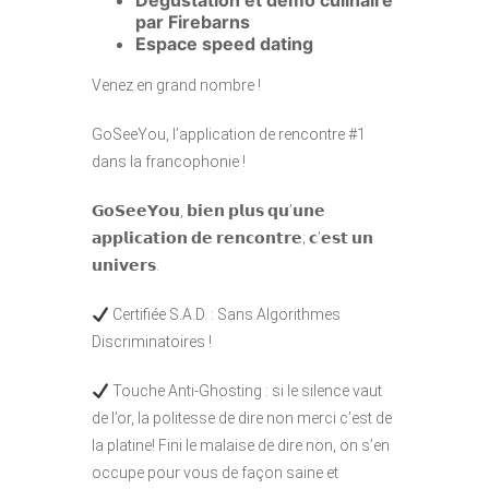
Dégustation et démo culinaire
par Firebarns
Espace speed dating
Venez en grand nombre !
GoSeeYou, l’application de rencontre #1
dans la francophonie !
𝗚𝗼𝗦𝗲𝗲𝗬𝗼𝘂, 𝗯𝗶𝗲𝗻 𝗽𝗹𝘂𝘀 𝗾𝘂’𝘂𝗻𝗲
𝗮𝗽𝗽𝗹𝗶𝗰𝗮𝘁𝗶𝗼𝗻 𝗱𝗲 𝗿𝗲𝗻𝗰𝗼𝗻𝘁𝗿𝗲; 𝗰’𝗲𝘀𝘁 𝘂𝗻
𝘂𝗻𝗶𝘃𝗲𝗿𝘀.
Certifiée S.A.D. : Sans Algorithmes
Discriminatoires !
Touche Anti-Ghosting : si le silence vaut
de l’or, la politesse de dire non merci c’est de
la platine! Fini le malaise de dire non, on s’en
occupe pour vous de façon saine et