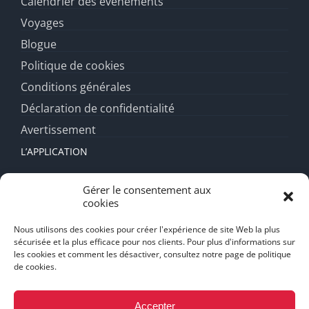
Calendrier des évènements
Voyages
Blogue
Politique de cookies
Conditions générales
Déclaration de confidentialité
Avertissement
L’APPLICATION
Fonctionnalités
Gérer le consentement aux
cookies
Forfait diamant
FAQ
Nous utilisons des cookies pour créer l'expérience de site Web la plus
sécurisée et la plus efficace pour nos clients. Pour plus d'informations sur
Support
les cookies et comment les désactiver, consultez notre page de politique
de cookies.
Mentions Légales
Accepter