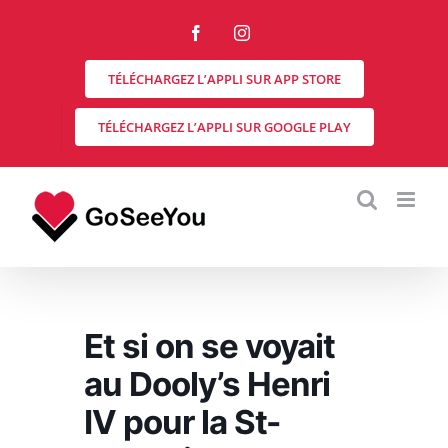
Skip
to
Facebook
Instagram
content
TÉLÉCHARGEZ L’APPLI SUR APP STORE
TÉLÉCHARGEZ L’APPLI SUR GOOGLE PLAY
Et si on se voyait
au Dooly’s Henri
IV pour la St-