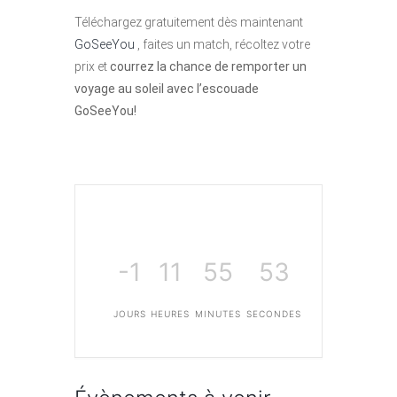
Téléchargez gratuitement dès maintenant
GoSeeYou
, faites un match, récoltez votre
prix et
courrez la chance de remporter un
voyage au soleil avec l’escouade
GoSeeYou!
-1
11
55
53
JOURS
HEURES
MINUTES
SECONDES