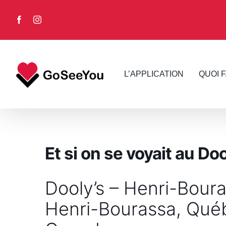
Skip
to
Facebook
Instagram
content
L’APPLICATION
QUOI 
Et si on se voyait au D
Dooly’s – Henri-Bour
Henri-Bourassa, Qué