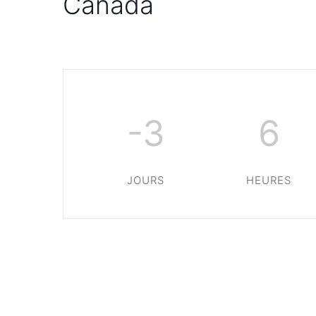
Canada
-3
6
JOURS
HEURES