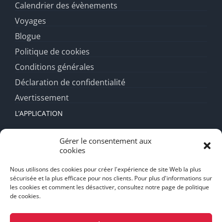
Calendrier des évènements
Voyages
Blogue
Politique de cookies
Conditions générales
Déclaration de confidentialité
Avertissement
L’APPLICATION
Fonctionnalités
Gérer le consentement aux
cookies
Forfait diamant
FAQ
Nous utilisons des cookies pour créer l'expérience de site Web la plus
sécurisée et la plus efficace pour nos clients. Pour plus d'informations sur
Support
les cookies et comment les désactiver, consultez notre page de politique
de cookies.
Mentions Légales