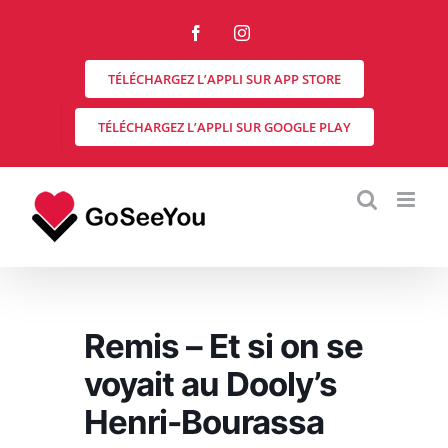
Skip
to
Facebook
Instagram
content
TÉLÉCHARGEZ L’APPLI SUR APP STORE
TÉLÉCHARGEZ L’APPLI SUR GOOGLE PLAY
Remis – Et si on se
voyait au Dooly’s
Henri-Bourassa