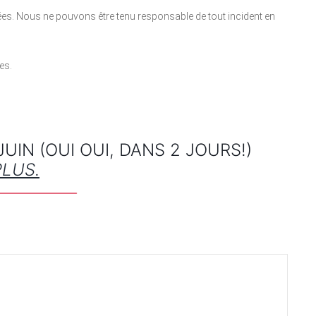
ées. Nous ne pouvons être tenu responsable de tout incident en
es.
UIN (OUI OUI, DANS 2 JOURS!)
PLUS.