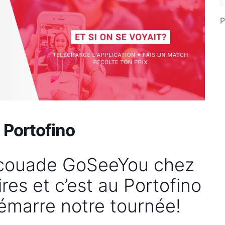
P
Portofino
’escouade GoSeeYou chez
res et c’est au Portofino
démarre notre tournée!