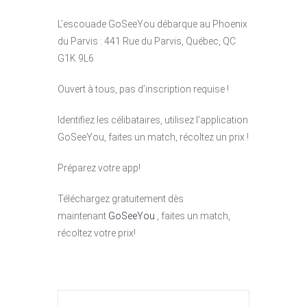
L’escouade GoSeeYou débarque au Phoenix
du Parvis : 441 Rue du Parvis, Québec, QC
G1K 9L6
Ouvert à tous, pas d’inscription requise !
Identifiez les célibataires, utilisez l’application
GoSeeYou, faites un match, récoltez un prix !
Préparez votre app!
Téléchargez gratuitement dès
maintenant
GoSeeYou
, faites un match,
récoltez votre prix!