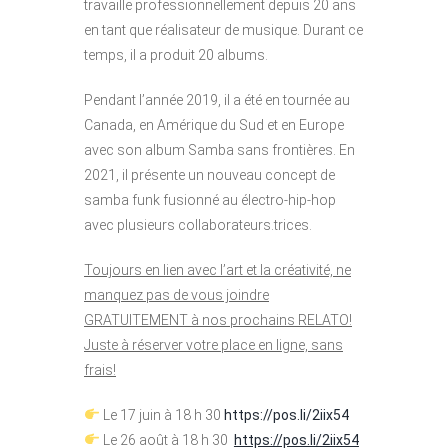
travaille professionnellement depuis 20 ans
en tant que réalisateur de musique. Durant ce
temps, il a produit 20 albums.
Pendant l’année 2019, il a été en tournée au
Canada, en Amérique du Sud et en Europe
avec son album Samba sans frontières. En
2021, il présente un nouveau concept de
samba funk fusionné au électro-hip-hop
avec plusieurs collaborateurs.trices.
Toujours en lien avec l’art et la créativité, ne
manquez pas de vous joindre
GRATUITEMENT à nos prochains RELATO!
Juste à réserver votre place en ligne, sans
frais!
Le 17 juin à 18 h 30
https://pos.li/2iix54
Le 26 août à 18 h 30
https://pos.li/2iix54