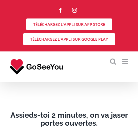
Skip
to
Facebook
Instagram
content
TÉLÉCHARGEZ L’APPLI SUR APP STORE
TÉLÉCHARGEZ L’APPLI SUR GOOGLE PLAY
Assieds-toi 2 minutes, on va jaser
portes ouvertes.