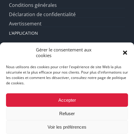
Conditions générales
Déclaration de confidentialité
Avertissement
L’APPLICATION
Fonctionnalités
Gérer le consentement aux
cookies
Forfait diamant
FAQ
Nous utilisons des cookies pour créer l'expérience de site Web la plus
sécurisée et la plus efficace pour nos clients. Pour plus d'informations sur
Support
les cookies et comment les désactiver, consultez notre page de politique
de cookies.
Mentions Légales
Accepter
Refuser
Conception Web et SEO Zone Graphique
© 2026 Copyright
GoSeeYou.
Voir les préférences
Facebook
Instagram